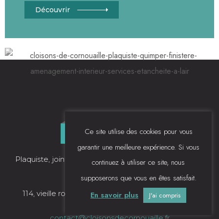
Découvrir
Ce site utilise des cookies pour vous
garantir une meilleure expérience. Si vous
Plaquiste, jointement, isolation thermique à Quimper
continuez à utiliser ce site, nous
supposerons que vous en êtes satisfait.
114, vieille route de Rosporden 29000 QUIMPER
En savoir plus
J'ai compris
06 81 83 54 84
contact@cloisonsdecornouaille.fr