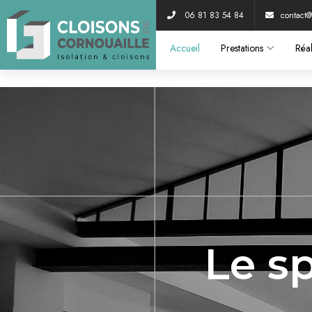
06 81 83 54 84
contact@
Accueil
Prestations
Réal
Le s