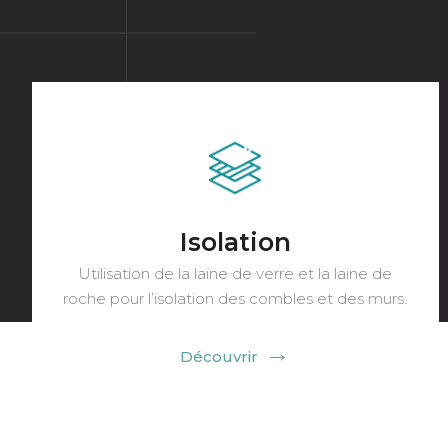
Étanchéité et pare-vapeur
On s’assure que l’étanchéité à l’air de votre
projet soit optimale.
Découvrir