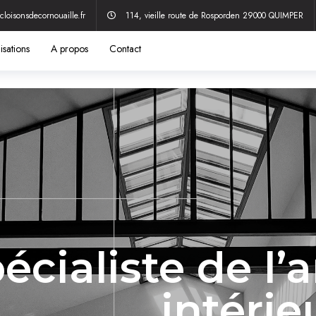
cloisonsdecornouaille.fr
114, vieille route de Rosporden 29000 QUIMPER
isations
A propos
Contact
pécialiste de 
intéri