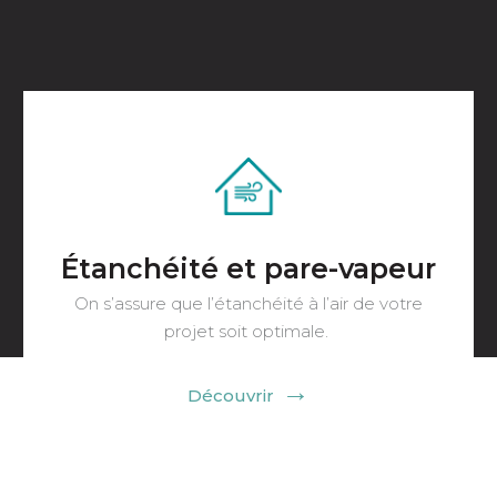
Cloisons sèches
Réalisation de vos cloisons sèches, elles sont
réalisées à partir de plaques de plâtre sur une
ossature métallique.
Découvrir