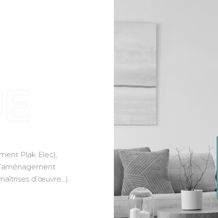
UE
ment Plak Elec),
s d’aménagement
 maîtrises d’œuvre…).