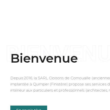
BIENVEN
Bienvenue
Depuis 2016, la SARL Cloisons de Cornouaille (ancienne
implantée à Quimper (Finistère) propose ses service
intérieur aux particuliers et professionnels (architectes,